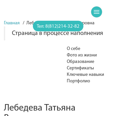
Toggle
navigatio
Главная
/
Лебедева Татьяна Владимировна
Тел:
8(812)214-32-82
Страница в процессе наполнения
О себе
Фото из жизни
Образование
Сертификаты
Ключевые навыки
Портфолио
Лебедева Татьяна