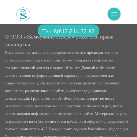
Toggle
navigatio
Тел:
8(812)214-32-82
© ООО «Жемчужина севера» 2026. Все права
защищены.
Использование материалов разрешено только с предварительного
согласия правообладателей. Сайт может содержать контент, не
предназначенный для лиц младше 16-ти лет. Данный сайт носит
исключительно информационный характер и предназначен для
образовательных целей, посетители сайта не должны использовать
материалы, размещенные на сайте, в качестве медицинских
рекомендаций. Группа компаний «Жемчужина севера» не несет
ответственности за возможные последствия, возникшие в результате
использования информации, размещенной на сайте. Материалы и цены,
размещенные на сайте, не являются публичной офертой, определяемой
положениями статьи 437 Гражданского кодекса Российской Федерации.
Предоставление услуг осуществляется на основании договора об